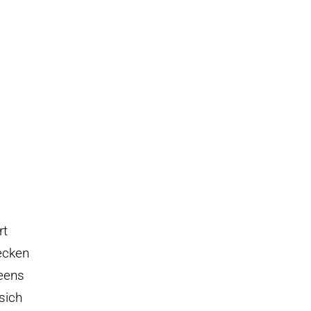
rt
ecken
eens
sich