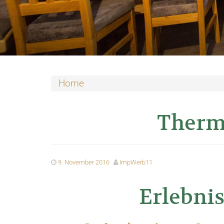
Home
Therm
9. November 2016
ImpWerb11
Erlebni